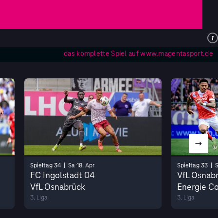
das komplette Spiel auf www.magentasport.de
Spieltag 34 | Sa 18. Apr
Spieltag 33 | S
FC Ingolstadt 04
VfL Osnab
VfL Osnabrück
Energie C
3. Liga
3. Liga