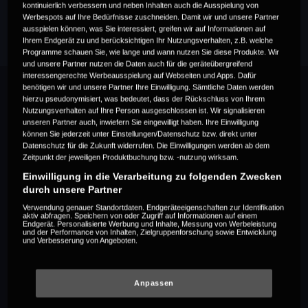
kontinuierlich verbessern und neben Inhalten auch die Ausspielung von
Werbespots auf Ihre Bedürfnisse zuschneiden. Damit wir und unsere Partner
ausspielen können, was Sie interessiert, greifen wir auf Informationen auf
Ihrem Endgerät zu und berücksichtigen Ihr Nutzungsverhalten, z.B. welche
Programme schauen Sie, wie lange und wann nutzen Sie diese Produkte. Wir
und unsere Partner nutzen die Daten auch für die geräteübergreifend
interessengerechte Werbeausspielung auf Webseiten und Apps. Dafür
benötigen wir und unsere Partner Ihre Einwilligung. Sämtliche Daten werden
hierzu pseudonymisiert, was bedeutet, dass der Rückschluss von Ihrem
Nutzungsverhalten auf Ihre Person ausgeschlossen ist. Wir signalisieren
unseren Partner auch, inwiefern Sie eingewilligt haben. Ihre Einwilligung
können Sie jederzeit unter Einstellungen/Datenschutz bzw. direkt unter
Datenschutz für die Zukunft widerrufen. Die Einwilligungen werden ab dem
Zeitpunkt der jeweiligen Produktbuchung bzw. -nutzung wirksam.
Einwilligung in die Verarbeitung zu folgenden Zwecken
durch unsere Partner
Verwendung genauer Standortdaten. Endgeräteeigenschaften zur Identifikation
aktiv abfragen. Speichern von oder Zugriff auf Informationen auf einem
Endgerät. Personalisierte Werbung und Inhalte, Messung von Werbeleistung
und der Performance von Inhalten, Zielgruppenforschung sowie Entwicklung
und Verbesserung von Angeboten.
Anpassen