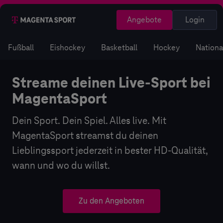
Angebote
Login
Fußball
Eishockey
Basketball
Hockey
Nation
Live Sport Stream HD | Die ganze 
Live Sport Stream HD | Die ganze Welt
Streame deinen Live-Sport bei
MagentaSport
Dein Sport. Dein Spiel. Alles live. Mit
MagentaSport streamst du deinen
Lieblingssport jederzeit in bester HD-Qualität,
wann und wo du willst.
Zu den Angeboten