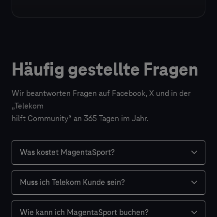
Häufig gestellte Fragen
Wir beantworten Fragen auf Facebook, X und in der
„Telekom
hilft Community“ an 365 Tagen im Jahr.
Was kostet MagentaSport?
Was kostet MagentaSport?
Muss ich Telekom Kunde sein?
Es gibt vier verschiedene Angebote für die
Muss ich Telekom Kunde sein?
Nutzung von MagentaSport.
Wie kann ich MagentaSport buchen?
Nein, du benötigst keinen Telekom Vertrag, um
Wie kann ich MagentaSport buchen?
Angebote für Kunden mit bestehendem