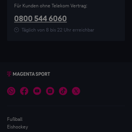
der Google Pixel Frauen-Bundesliga und der
Für Kunden ohne Telekom Vertrag:
EuroLeague sowie zahlreiche weitere
0800 544 6060
Wettbewerbe. Mehr als 3.000 Live-Events pro
Jahr.
Täglich von 8 bis 22 Uhr erreichbar
Fußball
Eishockey