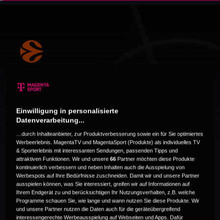
Alle Spiele der
Einwilligung in personalisierte
EuroLeague live!
Datenverarbeitung...
…durch Inhalteanbieter, zur Produktverbesserung sowie ein für Sie optimiertes
Werbeerlebnis. MagentaTV und MagentaSport (Produkte) als individuelles TV
Alle Spiele der EuroLeague inkl. der Konferenz live und
& Sporterlebnis mit interessanten Sendungen, passenden Tipps und
in HD. Die Spiele mit deutscher Beteiligung exklusiv nur
attraktiven Funktionen. Wir und unsere
66
Partner möchten diese Produkte
kontinuierlich verbessern und neben Inhalten auch die Ausspielung von
bei MagentaSport. Jeden Spieltag außerdem eine
Werbespots auf Ihre Bedürfnisse zuschneiden. Damit wir und unsere Partner
Partie kostenlos für alle.
ausspielen können, was Sie interessiert, greifen wir auf Informationen auf
Ihrem Endgerät zu und berücksichtigen Ihr Nutzungsverhalten, z.B. welche
Programme schauen Sie, wie lange und wann nutzen Sie diese Produkte. Wir
und unsere Partner nutzen die Daten auch für die geräteübergreifend
interessengerechte Werbeausspielung auf Webseiten und Apps. Dafür