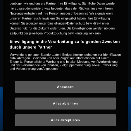
benötigen wir und unsere Partner Ihre Einwilligung. Sämtliche Daten werden
hierzu pseudonymisiert, was bedeutet, dass der Rückschluss von Ihrem
Nutzungsverhalten auf Ihre Person ausgeschlossen ist. Wir signalisieren
unseren Partner auch, inwiefern Sie eingewilligt haben. Ihre Einwilligung
Highlights der Saison
können Sie jederzeit unter Einstellungen/Datenschutz bzw. direkt unter
Datenschutz für die Zukunft widerrufen. Die Einwilligungen werden ab dem
Zeitpunkt der jeweiligen Produktbuchung bzw. -nutzung wirksam.
25/26
Einwilligung in die Verarbeitung zu folgenden Zwecken
durch unsere Partner
Verwendung genauer Standortdaten. Endgeräteeigenschaften zur Identifikation
aktiv abfragen. Speichern von oder Zugriff auf Informationen auf einem
Endgerät. Personalisierte Werbung und Inhalte, Messung von Werbeleistung
und der Performance von Inhalten, Zielgruppenforschung sowie Entwicklung
und Verbesserung von Angeboten.
Anpassen
Alles ablehnen
Alles akzeptieren