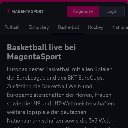
Angebote
Login
Fußball
Eishockey
Basketball
Hockey
Nation
Basketball Live | EuroLeague | Eur
Basketball Live | EuroLeague | EuroCup 
Basketball live bei
MagentaSport
Europas bester Basketball mit allen Spielen
der EuroLeague und des BKT EuroCups.
Zusätzlich die Basketball Welt- und
Europameisterschaften der Herren, Frauen
sowie die U19 und U17-Weltmeisterschaften,
weitere Topspiele der deutschen
Nationalmannschaften sowie die 3x3 Welt-