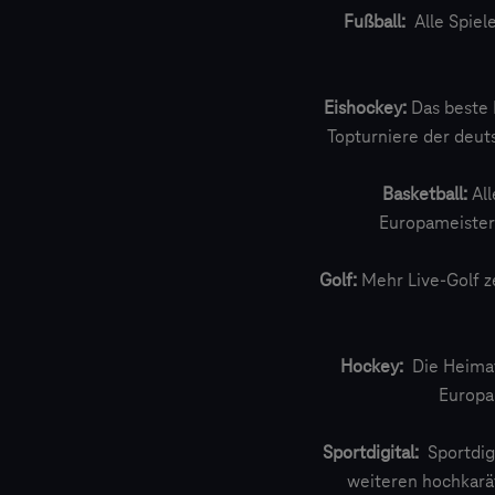
Fußball:
Alle Spiel
Eishockey:
Das beste 
Topturniere der deut
Basketball:
All
Europameisters
Golf:
Mehr Live-Golf z
Hockey:
Die Heimat
Europa
Sportdigital:
Sportdigi
weiteren hochkarät