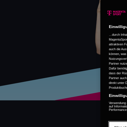
Einwillig
…durch Inhal
MagentaSport
attraktiven 
auch die Aus
können, was S
Nutzungsverh
Partner nutz
Dafür benöti
dass der Rüc
Partner auch,
direkt unter 
Produktbuch
Einwillig
Verwendung g
auf Informat
Performance 