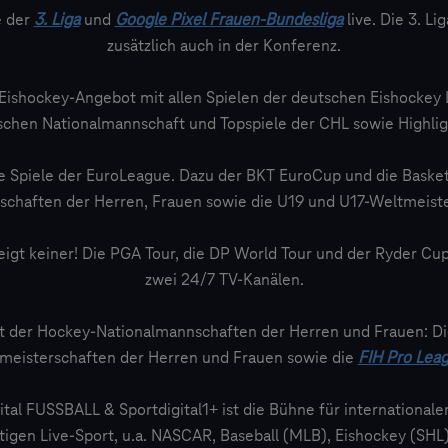
e der
3. Liga
und
Google Pixel Frauen-Bundesliga
live. Die 3. Li
zusätzlich auch in der Konferenz.
Eishockey-Angebot mit allen Spielen der deutschen Eishockey 
schen Nationalmannschaft und Topspiele der CHL sowie Highligh
e Spiele der EuroLeague. Dazu der BKT EuroCup und die Basket
chaften der Herren, Frauen sowie die U19 und U17-Weltmeiste
eigt keiner! Die PGA Tour, die DP World Tour und der Ryder Cup
zwei 24/7 TV-Kanälen.
 der Hockey-Nationalmannschaften der Herren und Frauen: D
meisterschaften der Herren und Frauen sowie die
FIH Pro Lea
tal FUSSBALL & Sportdigital1+ ist die Bühne für internationale
igen Live-Sport, u.a. NASCAR, Baseball (MLB), Eishockey (SHL