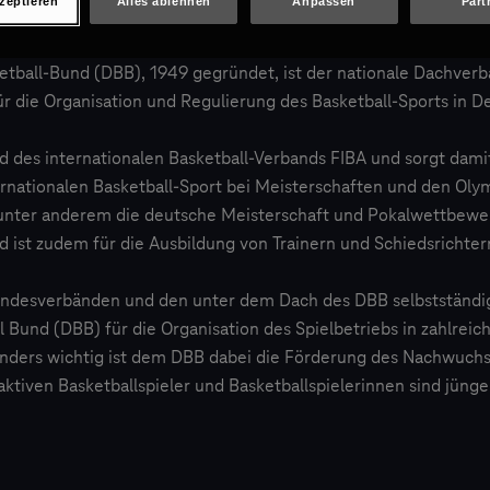
kzeptieren
Alles ablehnen
Anpassen
Part
Der DBB im Überblick
tball-Bund (DBB), 1949 gegründet, ist der nationale Dachverba
für die Organisation und Regulierung des Basketball-Sports in D
ed des internationalen Basketball-Verbands FIBA und sorgt damit
rnationalen Basketball-Sport bei Meisterschaften und den Oly
 unter anderem die deutsche Meisterschaft und Pokalwettbewe
d ist zudem für die Ausbildung von Trainern und Schiedsrichter
desverbänden und den unter dem Dach des DBB selbstständig
 Bund (DBB) für die Organisation des Spielbetriebs in zahlreic
onders wichtig ist dem DBB dabei die Förderung des Nachwuchs
aktiven Basketballspieler und Basketballspielerinnen sind jünger