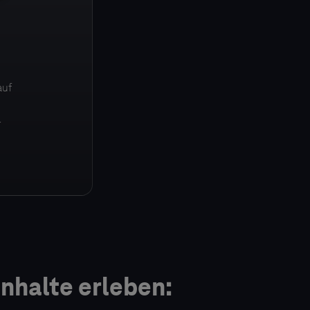
auf
r
nhalte erleben: