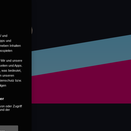
V und
ipps und
 neben Inhalten
usspielen
 Wir und unsere
seiten und Apps.
, was bedeutet,
en unseren
Datenschutz bzw.
ligen
er
von oder Zugriff
und der