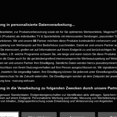
ung in personalisierte Datenverarbeitung...
teanbieter, zur Produktverbesserung sowie ein für Sie optimiertes Werbeerlebnis. MagentaT
 (Produkte) als individuelles TV & Sporterlebnis mit interessanten Sendungen, passenden T
Funktionen. Wir und unsere
66
Partner möchten diese Produkte kontinuierlich verbessern und
spielung von Werbespots auf Ihre Bedürfnisse zuschneiden. Damit wir und unsere Partner a
ie interessiert, greifen wir auf Informationen auf Ihrem Endgerät zu und berücksichtigen Ihr
alten, z.B. welche Programme schauen Sie, wie lange und wann nutzen Sie diese Produkte.
en die Daten auch für die geräteübergreifend interessengerechte Werbeausspielung auf Web
gen wir und unsere Partner Ihre Einwilligung. Sämtliche Daten werden hierzu pseudonymisiert
kschluss von Ihrem Nutzungsverhalten auf Ihre Person ausgeschlossen ist. Wir signalisier
 inwiefern Sie eingewilligt haben. Ihre Einwilligung können Sie jederzeit unter Einstellungen/
Datenschutz für die Zukunft widerrufen. Die Einwilligungen werden ab dem Zeitpunkt der jewei
ung bzw. -nutzung wirksam.
ung in die Verarbeitung zu folgenden Zwecken durch unsere Partn
enauer Standortdaten. Endgeräteeigenschaften zur Identifikation aktiv abfragen. Speichern 
ionen auf einem Endgerät. Personalisierte Werbung und Inhalte, Messung von Werbeleistung 
von Inhalten, Zielgruppenforschung sowie Entwicklung und Verbesserung von Angeboten.