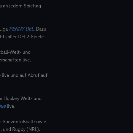
ga an jedem Spieltag
Liga
PENNY DEL
. Dazu
ts aller DEL2-Spiele.
ball-Welt- und
rschaften live.
 live und auf Abruf auf
ie Hockey Welt- und
gue
live.
n Spitzenfußball sowie
), und Rugby (NRL).